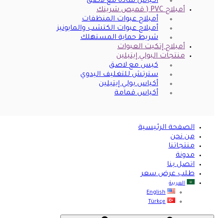
أكياس سادة مع لاصق
أمبلاج PVC ( قميص شرينك
أمبلاج عبوات المنظفات
أمبلاح عبوات الكتشب والمايونيز
شريط حماية المستهلك
أمبلاج إتكيت العبوات
منتجات البولي إيتيلين
كيس مع لاصق
سترتش للتغليف اليدوي
أكياس بولي إيتيلين
أكياس قمامة
الصفحة الرئيسية
من نحن
منتجاتنا
مدونة
اتصل بنا
طلب عرض سعر
العربية
English
Türkçe